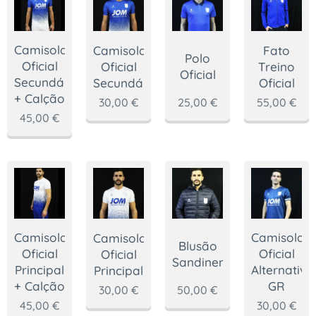
Camisola
Camisola
Fato
Polo
Oficial
Oficial
Treino
Oficial
Secundária
Secundária
Oficial
+ Calção
30,00
€
25,00
€
55,00
€
45,00
€
Camisola
Camisola
Camisola
Blusão
Oficial
Oficial
Oficial
Sandinenses
Principal
Alternativa
Principal
+ Calção
GR
30,00
€
50,00
€
45,00
€
30,00
€