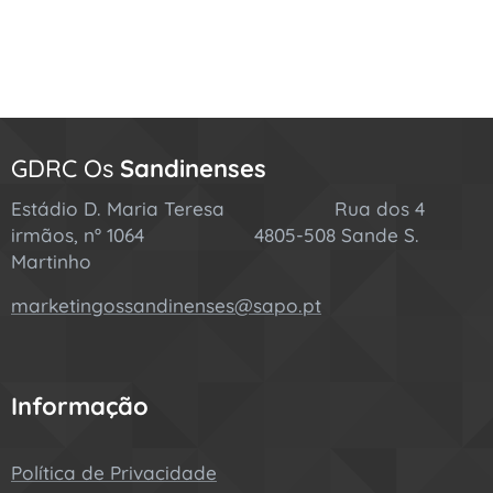
GDRC Os
Sandinenses
Estádio D. Maria Teresa Rua dos 4
irmãos, nº 1064 4805-508 Sande S.
Martinho
marketingossandinenses@sapo.pt
Informação
Política de Privacidade