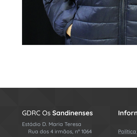
GDRC Os
Sandinenses
Info
Estádio D. Maria Teresa
Rua dos 4 irmãos, nº 1064
Polític