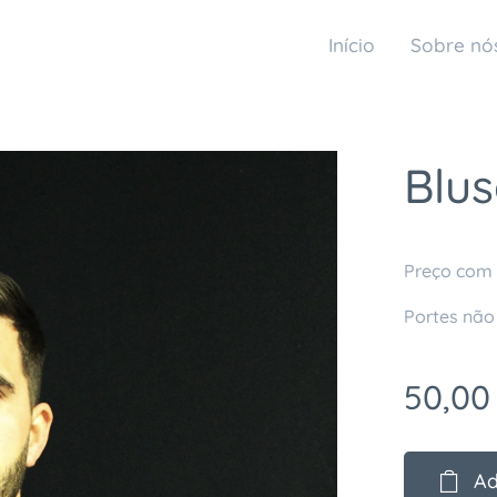
Início
Sobre nó
Blu
Preço com 
Portes não
50,00
Ad