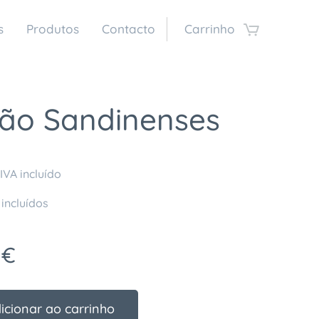
s
Produtos
Contacto
Carrinho
são Sandinenses
IVA incluído
 incluídos
€
icionar ao carrinho