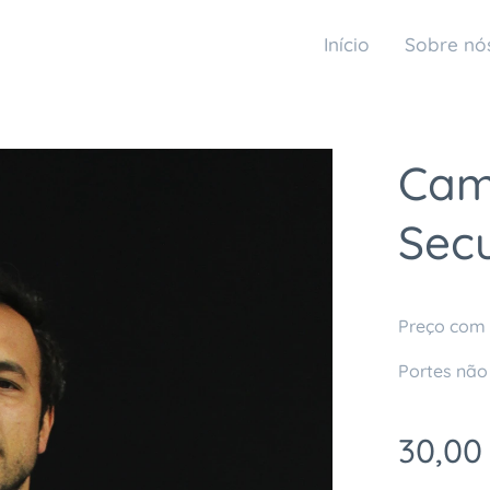
Início
Sobre nó
Cami
Sec
Preço com 
Portes não
30,00