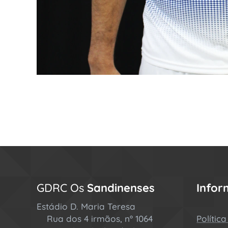
GDRC Os
Sandinenses
Info
Estádio D. Maria Teresa
Rua dos 4 irmãos, nº 1064
Polític