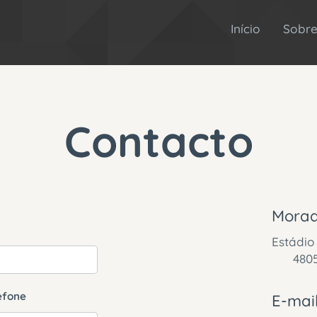
Início
Sobre
Contacto
Morad
Estádio
4805-5
efone
E-mail