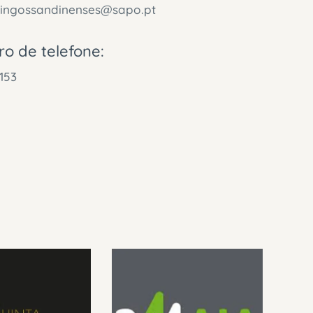
ingossandinenses@sapo.pt
o de telefone:
153