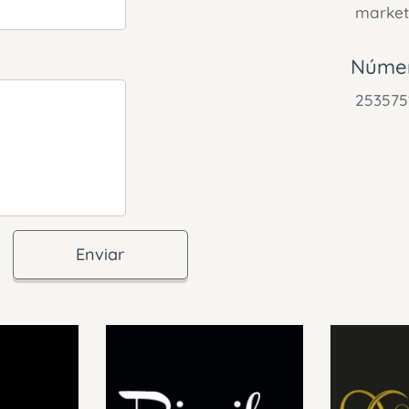
market
Númer
253575
Enviar