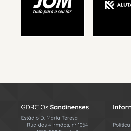
GDRC Os
Sandinenses
Info
Estádio D. Maria Teresa
Rua dos 4 irmãos, nº 1064
Polític