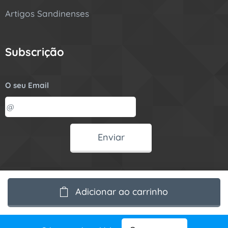
Artigos Sandinenses
Subscrição
O seu Email
Enviar
Desenvolvido por
Webnode
Adicionar ao carrinho